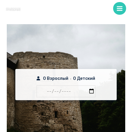
Перейти
к
Main
содержимому
Men
0 Взрослый
0 Детский